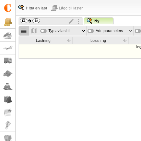
Hitta en last
Lägg till laster
Ny
Typ av lastbil
Add parameters
Lastning
Lossning
In