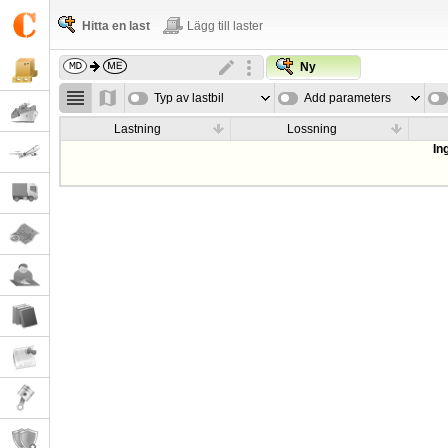
Hitta en last
Lägg till laster
Ny
Typ av lastbil
Add parameters
Lastning
Lossning
In