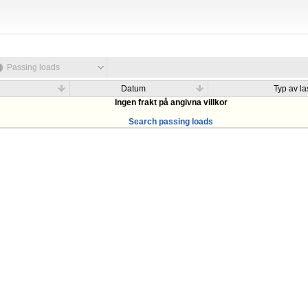
Passing loads
Datum
Typ av las
Ingen frakt på angivna villkor
Search passing loads