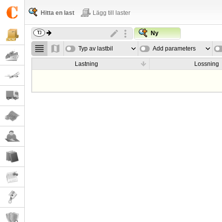
Hitta en last
Lägg till laster
Ny
Typ av lastbil
Add parameters
Lastning
Lossning