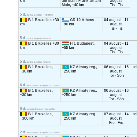
km
am Main, Frankfurt am
augusti
Main,
+40 km
Tis - Tis
5 d.
lastkaj Belgien - Tyskland
B 1 Bruxelles
+30
GR 10 Athens
04 augusti - 11
km
+90 km
augusti
Tis - Tis
5 d.
lastkaj Belgien - Grekland
B 1 Bruxelles
+30
H 1 Budapest,
04 augusti - 11
km
+55 km
augusti
Tis - Tis
5 d.
lastkaj Belgien - Ungern
B 1 Bruxelles,
KZ Almaty reg.,
06 augusti - 16
te
+30 km
+250 km
augusti
Tor - Sön
6 d.
telt 82-92 m3 Belgien - Kazakstan
B 1 Bruxelles,
KZ Almaty reg.,
06 augusti - 16
+30 km
+250 km
augusti
Tor - Sön
6 d.
kylskåp Belgien - Kazakstan
B 1 Bruxelles,
KZ Almaty reg.
07 augusti - 14
te
+300 km
+250 km
augusti
Fre - Fre
2 d.
telt 82-92 m3 Belgien - Kazakstan