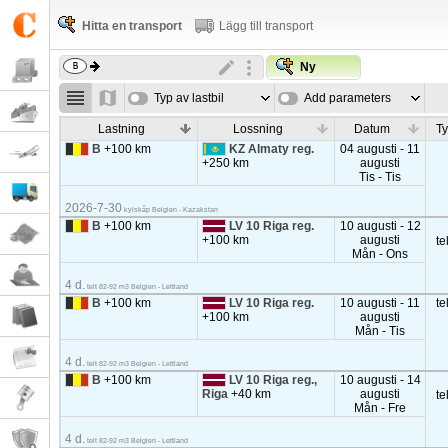
Hitta en transport
Lägg till transport
Ny
Typ av lastbil
Add parameters
Lastning
Lossning
Datum
Ty
B
+100 km
KZ Almaty reg.
04 augusti - 11
+250 km
augusti
Tis - Tis
2026-7-30
kylskåp Belgien - Kazakstan
B
+100 km
LV 10 Riga reg.
10 augusti - 12
+100 km
augusti
te
Mån - Ons
4 d.
telt 82-92 m3 Belgien - Lettland
B
+100 km
LV 10 Riga reg.
10 augusti - 11
te
+100 km
augusti
Mån - Tis
4 d.
telt 82-92 m3 Belgien - Lettland
B
+100 km
LV 10 Riga reg.,
10 augusti - 14
Riga
+40 km
augusti
te
Mån - Fre
4 d.
telt 82-92 m3 Belgien - Lettland