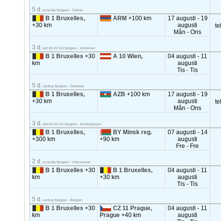
5 d.
kylskåp Belgien - Turkiet
B 1 Bruxelles,
ARM
+100 km
17 augusti - 19
+30 km
augusti
te
Mån - Ons
3 d.
telt 82-92 m3 Belgien - Armenien
B 1 Bruxelles
+30
A 10 Wien,
04 augusti - 11
km
augusti
Tis - Tis
5 d.
lastkaj Belgien - Österrike
B 1 Bruxelles,
AZB
+100 km
17 augusti - 19
+30 km
augusti
te
Mån - Ons
3 d.
telt 82-92 m3 Belgien - Azerbajdzjan
B 1 Bruxelles,
BY Minsk reg.
07 augusti - 14
+300 km
+90 km
augusti
Fre - Fre
2 d.
kylskåp Belgien - Vitryssland
B 1 Bruxelles
+30
B 1 Bruxelles,
04 augusti - 11
km
+30 km
augusti
Tis - Tis
5 d.
lastkaj Belgien - Belgien
B 1 Bruxelles
+30
CZ 11 Prague,
04 augusti - 11
km
Prague
+40 km
augusti