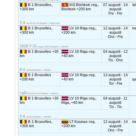
B 1 Bruxelles,
KG Bishkek reg.,
07 augusti - 14
te
+300 km
Bishkek
+200 km
augusti
Fre - Fre
2 d.
telt 82-92 m3 Belgien - Kirgizistan
B 1 Bruxelles,
LV 10 Riga reg.,
12 augusti - 14
m
+300 km
+200 km
augusti
Ons - Fre
2026-7-31
mega 100m3 Belgien - Lettland
B 1 Bruxelles
+30
LV 10 Riga reg.
04 augusti - 12
km
+40 km
augusti
Tis - Ons
6 d.
lastkaj Belgien - Lettland
B 1 Bruxelles
LV 10 Riga reg.
13 augusti - 14
+200 km
+40 km
augusti
te
Tor - Fre
i går
telt 82-92 m3 Belgien - Lettland
B 1 Bruxelles
+30
LV 10 Riga reg.,
04 augusti - 11
km
Riga,
+40 km
augusti
Tis - Tis
5 d.
lastkaj Belgien - Lettland
B 1 Bruxelles,
LT Kaunas reg.
12 augusti - 14
m
+300 km
+200 km
augusti
Ons - Fre