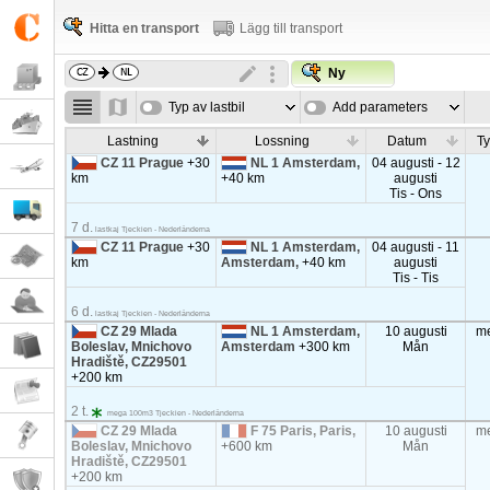
Hitta en transport
Lägg till transport
Ny
Typ av lastbil
Add parameters
Lastning
Lossning
Datum
Ty
CZ 11 Prague
+30
NL 1 Amsterdam,
04 augusti - 12
km
+40 km
augusti
Tis - Ons
7 d.
lastkaj Tjeckien - Nederländerna
CZ 11 Prague
+30
NL 1 Amsterdam,
04 augusti - 11
km
Amsterdam,
+40 km
augusti
Tis - Tis
6 d.
lastkaj Tjeckien - Nederländerna
CZ 29 Mlada
NL 1 Amsterdam,
10 augusti
m
Boleslav, Mnichovo
Amsterdam
+300 km
Mån
Hradiště, CZ29501
+200 km
2 t.
mega 100m3 Tjeckien - Nederländerna
CZ 29 Mlada
F 75 Paris, Paris,
10 augusti
m
Boleslav, Mnichovo
+600 km
Mån
Hradiště, CZ29501
+200 km