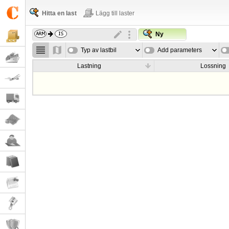
Hitta en last
Lägg till laster
Ny
Typ av lastbil
Add parameters
Lastning
Lossning