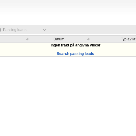
Passing loads
Datum
Typ av las
Ingen frakt på angivna villkor
Search passing loads