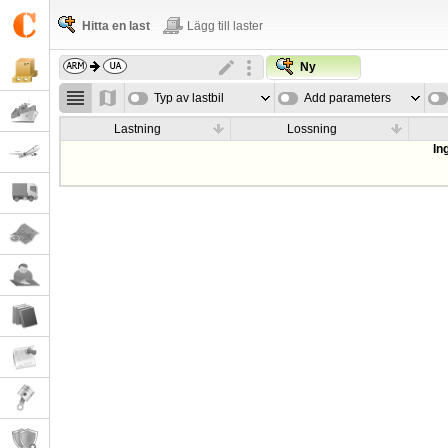
Hitta en last
Lägg till laster
Ny
Typ av lastbil
Add parameters
Lastning
Lossning
In