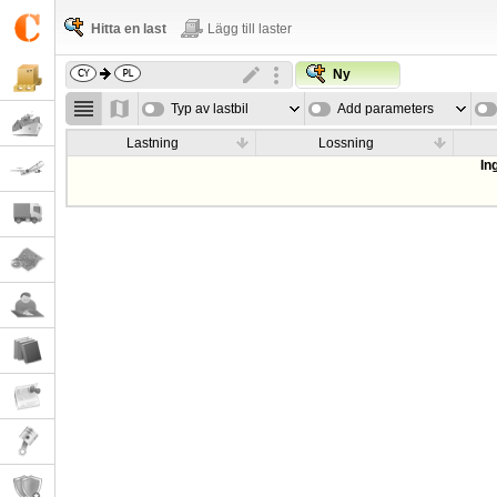
Hitta en last
Lägg till laster
Ny
Typ av lastbil
Add parameters
Lastning
Lossning
In