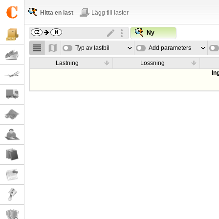
Hitta en last
Lägg till laster
Ny
Typ av lastbil
Add parameters
Lastning
Lossning
In