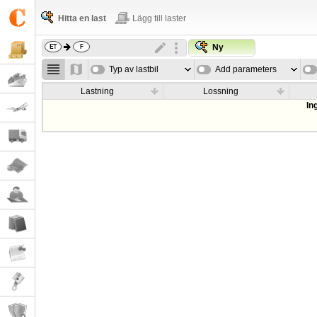
Hitta en last
Lägg till laster
Ny
Typ av lastbil
Add parameters
Lastning
Lossning
In