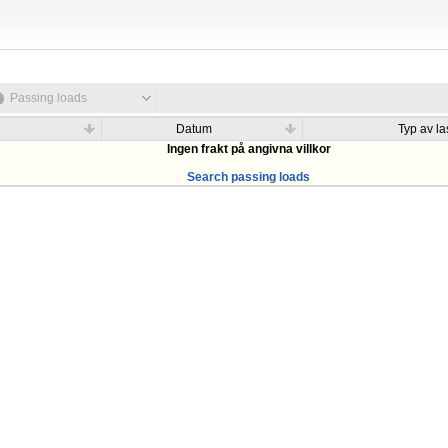
Passing loads
Datum
Typ av las
Ingen frakt på angivna villkor
Search passing loads