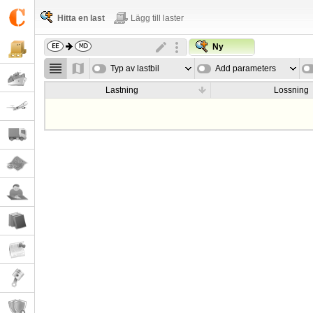
Hitta en last
Lägg till laster
Ny
Typ av lastbil
Add parameters
Lastning
Lossning