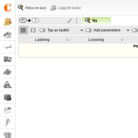
Hitta en last
Lägg till laster
Ny
Typ av lastbil
Add parameters
Lastning
Lossning
In