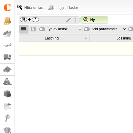
Hitta en last
Lägg till laster
Ny
Typ av lastbil
Add parameters
Lastning
Lossning