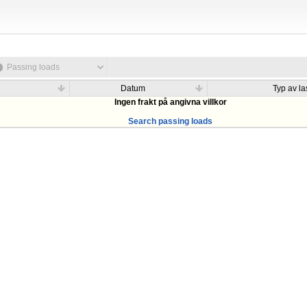
Passing loads
Datum
Typ av las
Ingen frakt på angivna villkor
Search passing loads