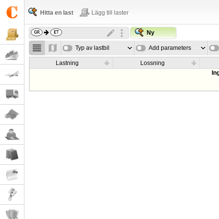
Hitta en last
Lägg till laster
Ny
Typ av lastbil
Add parameters
Lastning
Lossning
In