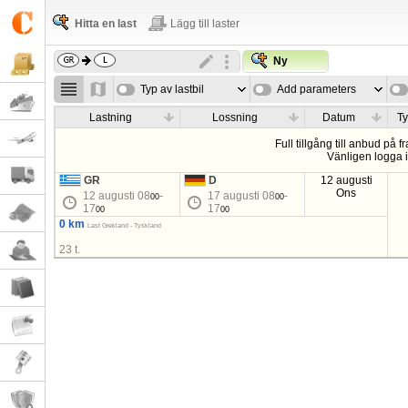
Hitta en last
Lägg till laster
Ny
Typ av lastbil
Add parameters
Lastning
Lossning
Datum
Ty
Full tillgång till anbud på f
Vänligen logga i
GR
D
12 augusti
Ons
12 augusti 08
-
17 augusti 08
-
00
00
17
17
00
00
0 km
Last Grekland - Tyskland
23 t.