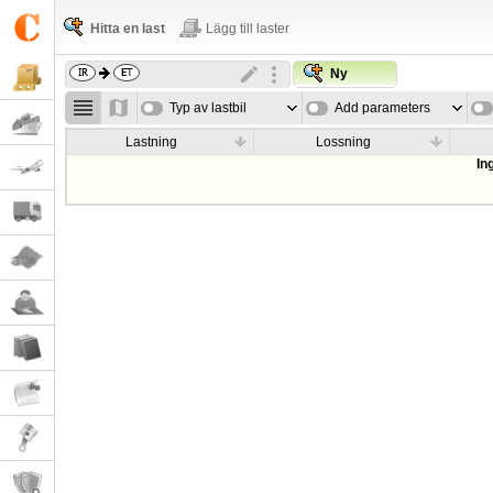
Hitta en last
Lägg till laster
Ny
Typ av lastbil
Add parameters
Lastning
Lossning
In