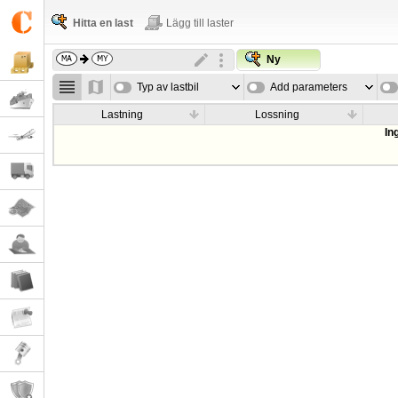
Hitta en last
Lägg till laster
Ny
Typ av lastbil
Add parameters
Lastning
Lossning
In