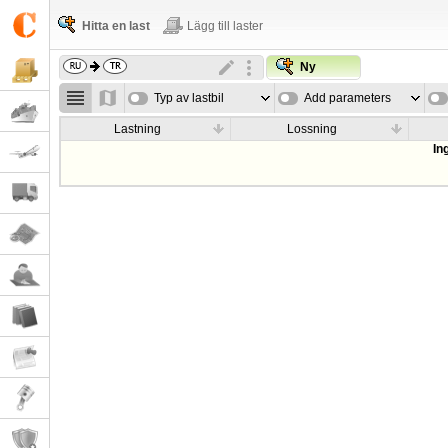
Hitta en last
Lägg till laster
Ny
Typ av lastbil
Add parameters
Lastning
Lossning
In