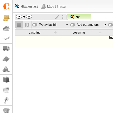
Hitta en last
Lägg till laster
Ny
Typ av lastbil
Add parameters
Lastning
Lossning
In