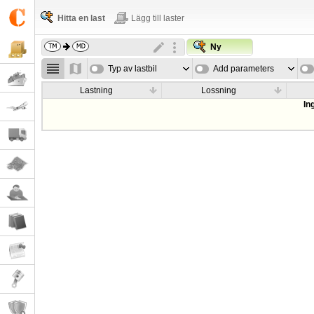
Hitta en last
Lägg till laster
Ny
Typ av lastbil
Add parameters
Lastning
Lossning
In