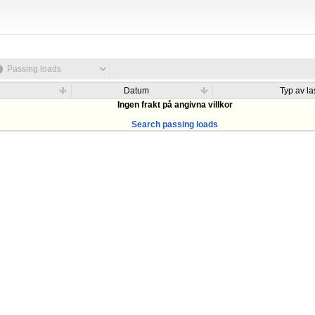
Passing loads
Datum
Typ av las
Ingen frakt på angivna villkor
Search passing loads