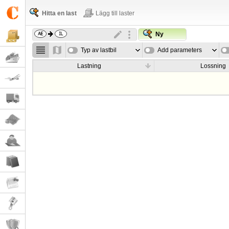
Hitta en last
Lägg till laster
Ny
Typ av lastbil
Add parameters
Lastning
Lossning