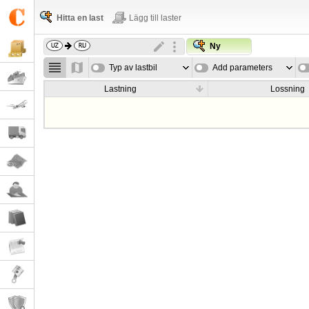
Hitta en last
Lägg till laster
Ny
Typ av lastbil
Add parameters
Lastning
Lossning