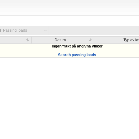
Passing loads
Datum
Typ av las
Ingen frakt på angivna villkor
Search passing loads