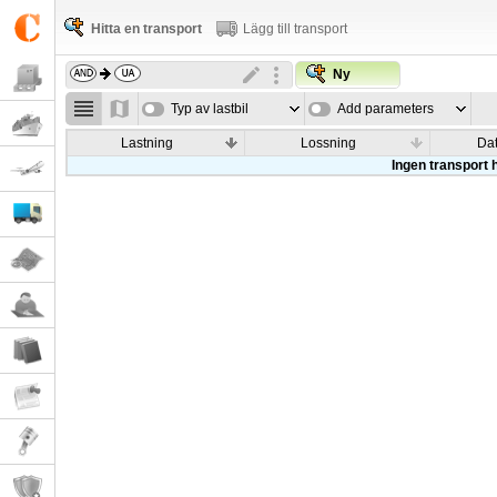
Hitta en transport
Lägg till transport
Ny
Typ av lastbil
Add parameters
Lastning
Lossning
Da
Ingen transport h