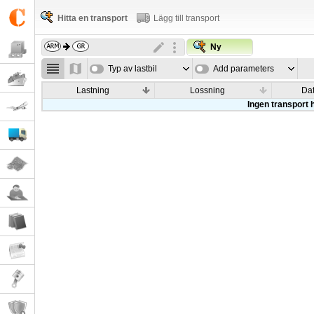
Hitta en transport
Lägg till transport
Ny
Typ av lastbil
Add parameters
Lastning
Lossning
Da
Ingen transport h