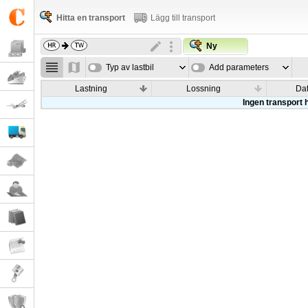
Hitta en transport
Lägg till transport
Ny
Typ av lastbil
Add parameters
Lastning
Lossning
Da
Ingen transport h