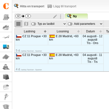
Hitta en transport
Lägg till transport
Ny
Typ av lastbil
Add parameters
Lastning
Lossning
Datum
Ty
CZ 11 Prague
+30
E 28 Madrid,
+60
04 augusti - 12
km
km
augusti
Tis - Ons
5 d.
lastkaj Tjeckien - Spanien
CZ 11 Prague
+30
E 28 Madrid,
+60
04 augusti - 11
km
km
augusti
Tis - Tis
4 d.
lastkaj Tjeckien - Spanien