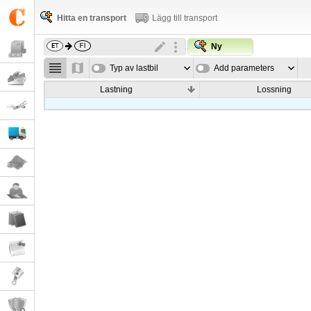
Hitta en transport
Lägg till transport
Ny
Typ av lastbil
Add parameters
Lastning
Lossning