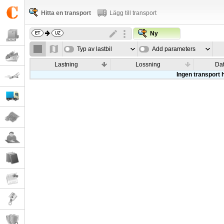
Hitta en transport
Lägg till transport
Ny
Typ av lastbil
Add parameters
Lastning
Lossning
Da
Ingen transport h