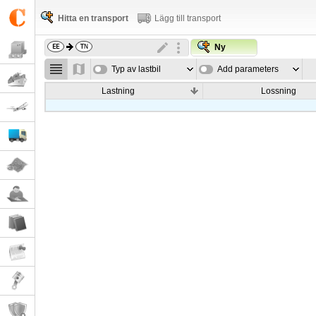
Hitta en transport
Lägg till transport
Ny
Typ av lastbil
Add parameters
Lastning
Lossning