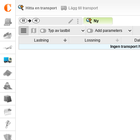
Hitta en transport
Lägg till transport
Ny
Typ av lastbil
Add parameters
Lastning
Lossning
Da
Ingen transport h