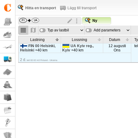
Hitta en transport
Lägg till transport
Ny
Typ av lastbil
Add parameters
Lastning
Lossning
Datum
Ty
FIN 00 Helsinki,
UA Kyiv reg.,
12 augusti
te
Helsinki
+40 km
Kyiv
+40 km
Ons
2 d.
telt 82-92 m3 Finland - Ukraina