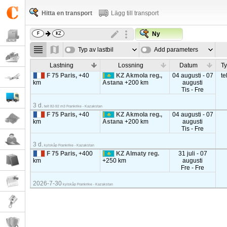
Hitta en transport
Lägg till transport
Ny
Typ av lastbil
Add parameters
Lastning
Lossning
Datum
Ty
F 75 Paris,
+40
KZ Akmola reg.,
04 augusti - 07
te
km
Astana
+200 km
augusti
Tis - Fre
3 d.
telt 82-92 m3 Frankrike - Kazakstan
F 75 Paris,
+40
KZ Akmola reg.,
04 augusti - 07
km
Astana
+200 km
augusti
Tis - Fre
3 d.
kylskåp Frankrike - Kazakstan
F 75 Paris,
+400
KZ Almaty reg.
31 juli - 07
km
+250 km
augusti
Fre - Fre
2026-7-30
kylskåp Frankrike - Kazakstan