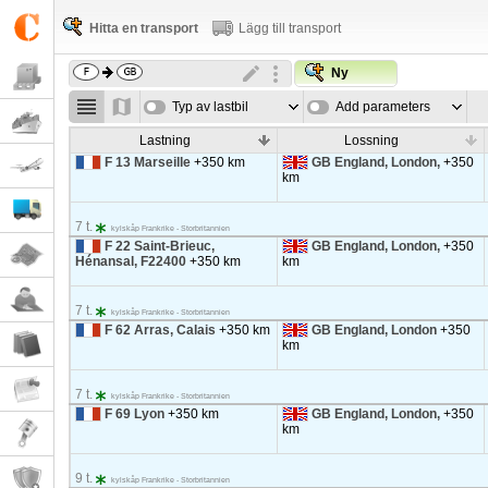
Hitta en transport
Lägg till transport
Ny
Typ av lastbil
Add parameters
Lastning
Lossning
F 13 Marseille
+350 km
GB England, London,
+350
km
7 t.
kylskåp Frankrike - Storbritannien
F 22 Saint-Brieuc,
GB England, London,
+350
Hénansal, F22400
+350 km
km
7 t.
kylskåp Frankrike - Storbritannien
F 62 Arras, Calais
+350 km
GB England, London
+350
km
7 t.
kylskåp Frankrike - Storbritannien
F 69 Lyon
+350 km
GB England, London,
+350
km
9 t.
kylskåp Frankrike - Storbritannien