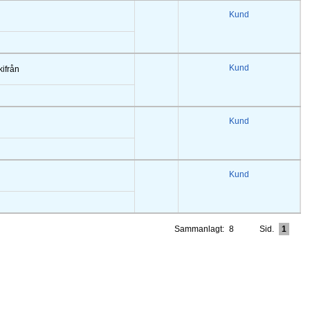
Kund
Kund
kifrån
Kund
Kund
Sammanlagt:
8
Sid.
1