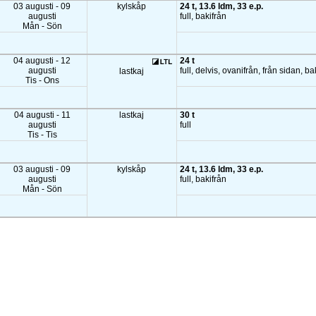
03 augusti - 09
kylskåp
24 t, 13.6 ldm, 33 e.p.
augusti
full, bakifrån
Mån - Sön
04 augusti - 12
24 t
augusti
full, delvis, ovanifrån, från sidan, ba
lastkaj
Tis - Ons
04 augusti - 11
lastkaj
30 t
augusti
full
Tis - Tis
03 augusti - 09
kylskåp
24 t, 13.6 ldm, 33 e.p.
augusti
full, bakifrån
Mån - Sön