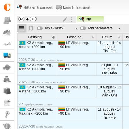
Hitta en transport
Lägg till transport
Ny
Typ av lastbil
Add parameters
Lastning
Lossning
Datum
Ty
KZ Akmola reg.,
LT Vilnius reg.
11 augusti - 14
Astana
+200 km
+90 km
augusti
Tis - Fre
2026-7-30
kylskåp Kazakstan - Litauen
KZ Akmola reg.,
LT Vilnius reg.
31 juli - 10
te
Astana
+200 km
+90 km
augusti
Fre - Mån
2026-7-30
telt 82-92 m3 Kazakstan - Litauen
KZ Akmola reg.,
LT Vilnius reg.,
10 augusti - 12
Astana,
+200 km
+90 km
augusti
Mån - Ons
2 d.
kylskåp Kazakstan - Litauen
KZ Akmola reg.,
LT Vilnius reg.
11 augusti - 14
Makinsk,
+200 km
+90 km
augusti
Tis - Fre
2026-7-30
kylskåp Kazakstan - Litauen