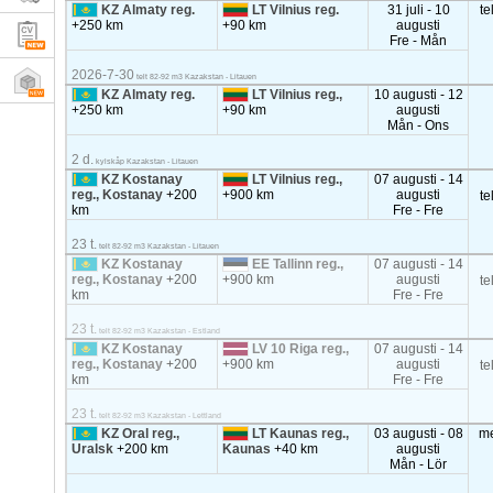
KZ Almaty reg.
LT Vilnius reg.
31 juli - 10
te
+250 km
+90 km
augusti
Fre - Mån
2026-7-30
telt 82-92 m3 Kazakstan - Litauen
KZ Almaty reg.
LT Vilnius reg.,
10 augusti - 12
+250 km
+90 km
augusti
Mån - Ons
2 d.
kylskåp Kazakstan - Litauen
KZ Kostanay
LT Vilnius reg.,
07 augusti - 14
reg., Kostanay
+200
+900 km
augusti
te
km
Fre - Fre
23 t.
telt 82-92 m3 Kazakstan - Litauen
KZ Kostanay
EE Tallinn reg.,
07 augusti - 14
reg., Kostanay
+200
+900 km
augusti
te
km
Fre - Fre
23 t.
telt 82-92 m3 Kazakstan - Estland
KZ Kostanay
LV 10 Riga reg.,
07 augusti - 14
reg., Kostanay
+200
+900 km
augusti
te
km
Fre - Fre
23 t.
telt 82-92 m3 Kazakstan - Lettland
KZ Oral reg.,
LT Kaunas reg.,
03 augusti - 08
m
Uralsk
+200 km
Kaunas
+40 km
augusti
Mån - Lör