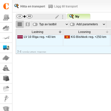
Hitta en transport
Lägg till transport
Ny
Typ av lastbil
Add parameters
Lastning
Lossning
LV 10 Riga reg.
+40 km
KG Bishkek reg.
+250 km
3 d.
kylskåp Lettland - Kirgizistan