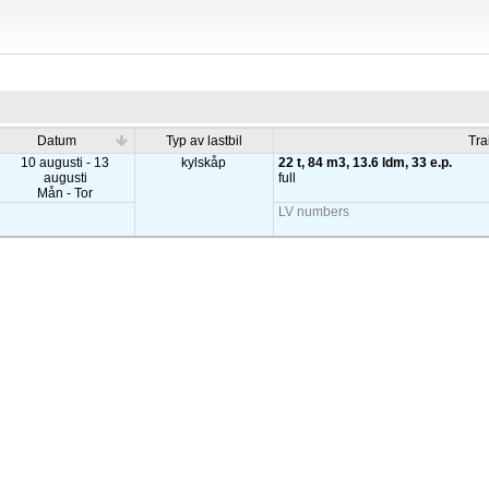
Datum
Typ av lastbil
Tra
10 augusti - 13
kylskåp
22 t, 84 m3, 13.6 ldm, 33 e.p.
augusti
full
Mån - Tor
LV numbers