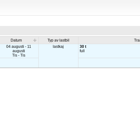
Datum
Typ av lastbil
Tra
04 augusti - 11
lastkaj
30 t
augusti
full
Tis - Tis