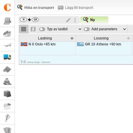
Hitta en transport
Lägg till transport
Ny
Typ av lastbil
Add parameters
Lastning
Lossning
N 0 Oslo
+85 km
GR 10 Athens
+90 km
3 d.
lastkaj Norge - Grekland