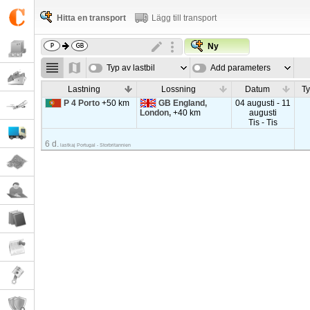
Hitta en transport
Lägg till transport
Ny
Typ av lastbil
Add parameters
Lastning
Lossning
Datum
Ty
P 4 Porto
+50 km
GB England,
04 augusti - 11
London,
+40 km
augusti
Tis - Tis
6 d.
lastkaj Portugal - Storbritannien