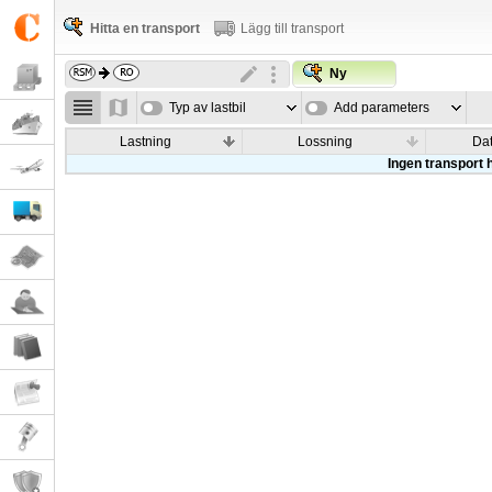
Hitta en transport
Lägg till transport
Ny
Typ av lastbil
Add parameters
Lastning
Lossning
Da
Ingen transport h