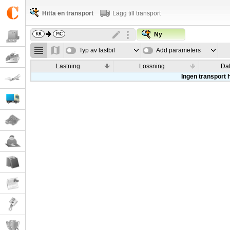
Hitta en transport
Lägg till transport
Ny
Typ av lastbil
Add parameters
Lastning
Lossning
Da
Ingen transport h