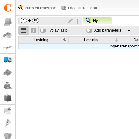
Hitta en transport
Lägg till transport
Ny
Typ av lastbil
Add parameters
Lastning
Lossning
Da
Ingen transport h