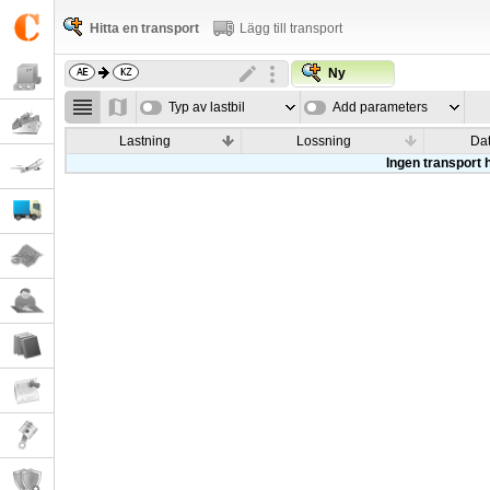
Hitta en transport
Lägg till transport
Ny
Typ av lastbil
Add parameters
Lastning
Lossning
Da
Ingen transport h