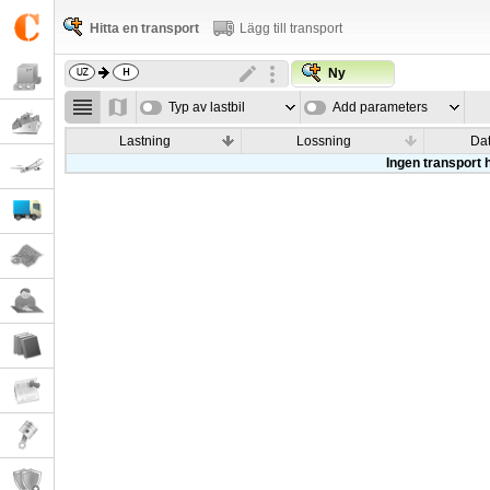
Hitta en transport
Lägg till transport
Ny
Typ av lastbil
Add parameters
Lastning
Lossning
Da
Ingen transport h